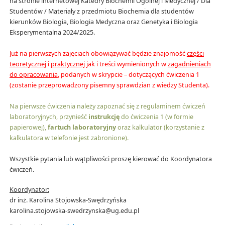
na stronie internetowej Katedry Biochemii Ogólnej i Medycznej / Dla
Studentów / Materiały z przedmiotu Biochemia dla studentów
kierunków Biologia, Biologia Medyczna oraz Genetyka i Biologia
Eksperymentalna 2024/2025.
Już na pierwszych zajęciach obowiązywać będzie znajomość
części
teoretycznej
i
praktycznej
jak i treści wymienionych w
zagadnieniach
do opracowania
, podanych w skrypcie – dotyczących ćwiczenia 1
(zostanie przeprowadzony pisemny sprawdzian z wiedzy Studenta).
Na pierwsze ćwiczenia należy zapoznać się z regulaminem ćwiczeń
laboratoryjnych, przynieść
instrukcję
do ćwiczenia 1 (w formie
papierowej),
fartuch laboratoryjny
oraz kalkulator (korzystanie z
kalkulatora w telefonie jest zabronione).
Wszystkie pytania lub wątpliwości proszę kierować do Koordynatora
ćwiczeń.
Koordynator:
dr inż. Karolina Stojowska-Swędrzyńska
karolina.stojowska-swedrzynska@ug.edu.pl