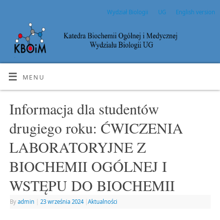
Wydział Biologii
UG
English version
MENU
Informacja dla studentów
drugiego roku: ĆWICZENIA
LABORATORYJNE Z
BIOCHEMII OGÓLNEJ I
WSTĘPU DO BIOCHEMII
By
admin
|
23 września 2024
|
Aktualności