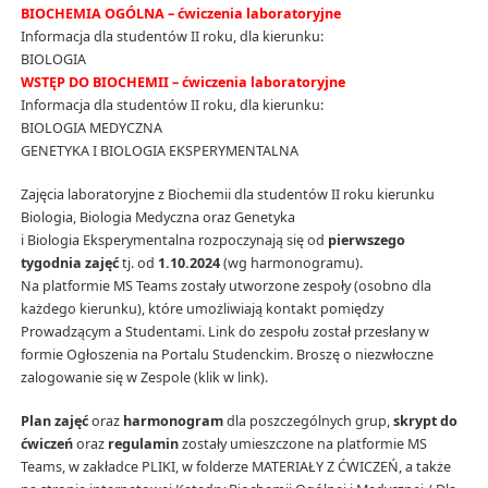
BIOCHEMIA OGÓLNA – ćwiczenia laboratoryjne
Informacja dla studentów II roku, dla kierunku:
BIOLOGIA
WSTĘP DO BIOCHEMII – ćwiczenia laboratoryjne
Informacja dla studentów II roku, dla kierunku:
BIOLOGIA MEDYCZNA
GENETYKA I BIOLOGIA EKSPERYMENTALNA
Zajęcia laboratoryjne z Biochemii dla studentów II roku kierunku
Biologia, Biologia Medyczna oraz Genetyka
i Biologia Eksperymentalna rozpoczynają się od
pierwszego
tygodnia zajęć
tj. od
1.10.2024
(wg harmonogramu).
Na platformie MS Teams zostały utworzone zespoły (osobno dla
każdego kierunku), które umożliwiają kontakt pomiędzy
Prowadzącym a Studentami. Link do zespołu został przesłany w
formie Ogłoszenia na Portalu Studenckim. Broszę o niezwłoczne
zalogowanie się w Zespole (klik w link).
Plan zajęć
oraz
harmonogram
dla poszczególnych grup,
skrypt do
ćwiczeń
oraz
regulamin
zostały umieszczone na platformie MS
Teams, w zakładce PLIKI, w folderze MATERIAŁY Z ĆWICZEŃ, a także