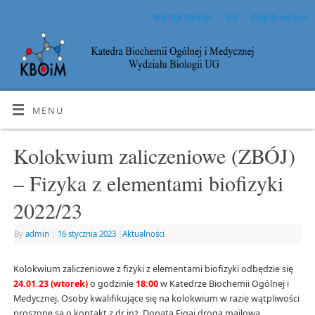
Wydział Biologii
UG
English version
MENU
Kolokwium zaliczeniowe (ZBÓJ)
– Fizyka z elementami biofizyki
2022/23
By
admin
|
16 stycznia 2023
|
Aktualności
Kolokwium zaliczeniowe z fizyki z elementami biofizyki odbędzie się
24.01.23 (wtorek)
o godzinie
18:00
w Katedrze Biochemii Ogólnej i
Medycznej. Osoby kwalifikujące się na kolokwium w razie wątpliwości
proszone są o kontakt z dr inż. Donatą Figaj drogą mailową.