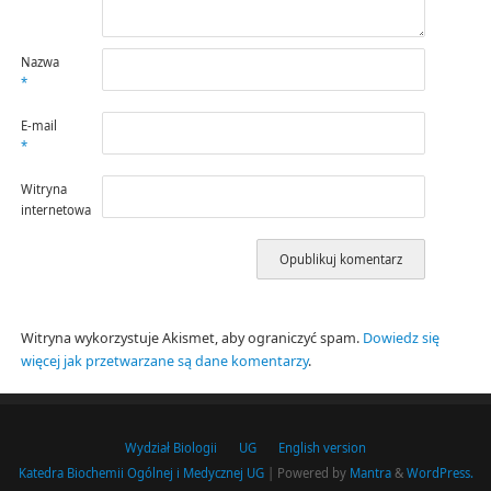
Nazwa
*
E-mail
*
Witryna
internetowa
Witryna wykorzystuje Akismet, aby ograniczyć spam.
Dowiedz się
więcej jak przetwarzane są dane komentarzy
.
Wydział Biologii
UG
English version
Katedra Biochemii Ogólnej i Medycznej UG
| Powered by
Mantra
&
WordPress.